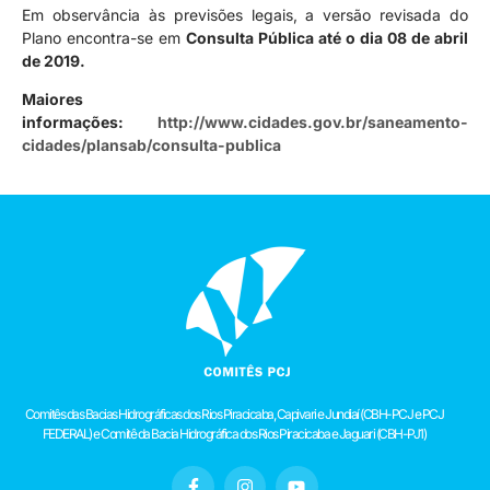
Em observância às previsões legais, a versão revisada do
Plano encontra-se em
Consulta Pública até o dia 08 de abril
de 2019.
Maiores
informações:
http://www.cidades.gov.br/saneamento-
cidades/plansab/consulta-publica
Comitês das Bacias Hidrográficas dos Rios Piracicaba, Capivari e Jundiaí (CBH-PCJ e PCJ
FEDERAL) e Comitê da Bacia Hidrográfica dos Rios Piracicaba e Jaguari (CBH-PJ1)