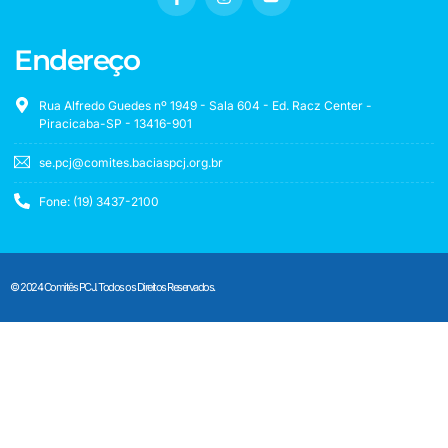
Endereço
Rua Alfredo Guedes nº 1949 - Sala 604 - Ed. Racz Center -
Piracicaba-SP - 13416-901
se.pcj@comites.baciaspcj.org.br
Fone: (19) 3437-2100
© 2024 Comitês PCJ. Todos os Direitos Reservados.