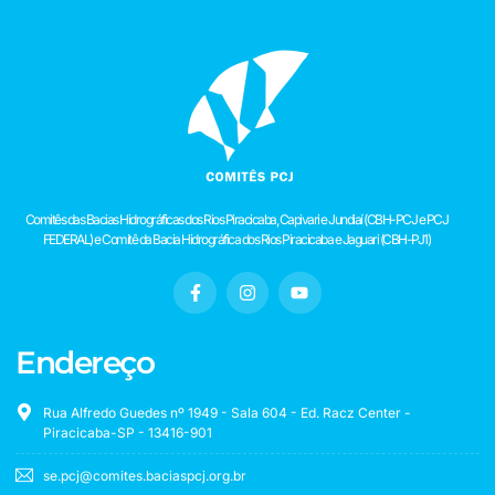
Comitês das Bacias Hidrográficas dos Rios Piracicaba, Capivari e Jundiaí (CBH-PCJ e PCJ
FEDERAL) e Comitê da Bacia Hidrográfica dos Rios Piracicaba e Jaguari (CBH-PJ1)
Endereço
Rua Alfredo Guedes nº 1949 - Sala 604 - Ed. Racz Center -
Piracicaba-SP - 13416-901
se.pcj@comites.baciaspcj.org.br