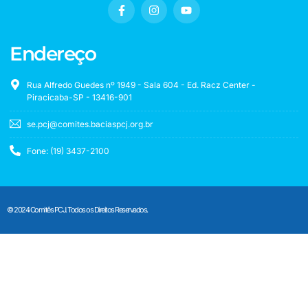
Endereço
Rua Alfredo Guedes nº 1949 - Sala 604 - Ed. Racz Center -
Piracicaba-SP - 13416-901
se.pcj@comites.baciaspcj.org.br
Fone: (19) 3437-2100
© 2024 Comitês PCJ. Todos os Direitos Reservados.