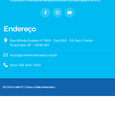
FEDERAL) e Comitê da Bacia Hidrográfica dos Rios Piracicaba e Jaguari (CBH-PJ1)
Endereço
Rua Alfredo Guedes nº 1949 - Sala 604 - Ed. Racz Center -
Piracicaba-SP - 13416-901
se.pcj@comites.baciaspcj.org.br
Fone: (19) 3437-2100
© 2024 Comitês PCJ. Todos os Direitos Reservados.