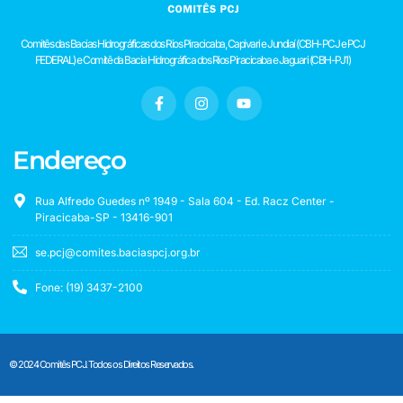
Comitês das Bacias Hidrográficas dos Rios Piracicaba, Capivari e Jundiaí (CBH-PCJ e PCJ
FEDERAL) e Comitê da Bacia Hidrográfica dos Rios Piracicaba e Jaguari (CBH-PJ1)
Endereço
Rua Alfredo Guedes nº 1949 - Sala 604 - Ed. Racz Center -
Piracicaba-SP - 13416-901
se.pcj@comites.baciaspcj.org.br
Fone: (19) 3437-2100
© 2024 Comitês PCJ. Todos os Direitos Reservados.