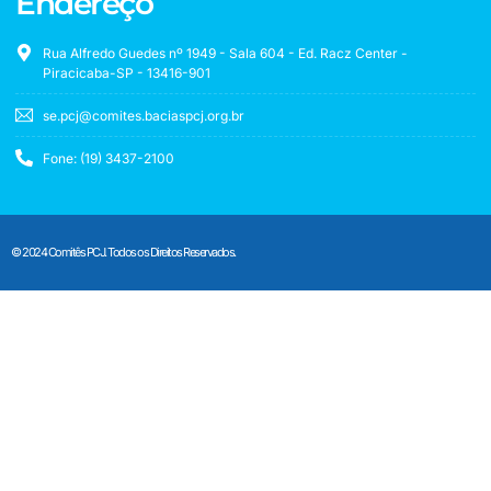
Endereço
Rua Alfredo Guedes nº 1949 - Sala 604 - Ed. Racz Center -
Piracicaba-SP - 13416-901
se.pcj@comites.baciaspcj.org.br
Fone: (19) 3437-2100
© 2024 Comitês PCJ. Todos os Direitos Reservados.