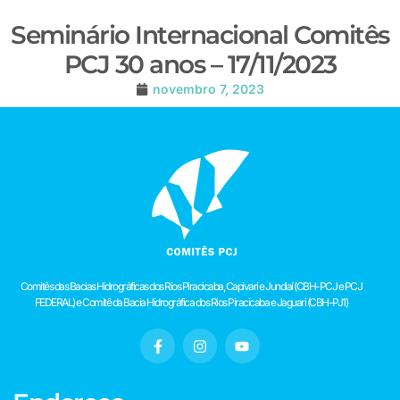
Seminário Internacional Comitês
PCJ 30 anos – 17/11/2023
novembro 7, 2023
Comitês das Bacias Hidrográficas dos Rios Piracicaba, Capivari e Jundiaí (CBH-PCJ e PCJ
FEDERAL) e Comitê da Bacia Hidrográfica dos Rios Piracicaba e Jaguari (CBH-PJ1)