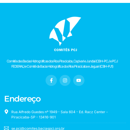
Comitês das Bacias Hidrográficas dos Rios Piracicaba, Capivari e Jundiaí (CBH-PCJ e PCJ
FEDERAL) e Comitê da Bacia Hidrográfica dos Rios Piracicaba e Jaguari (CBH-PJ1)
Endereço
Rua Alfredo Guedes nº 1949 - Sala 604 - Ed. Racz Center -
Piracicaba-SP - 13416-901
se.pcj@comites.baciaspcj.org.br