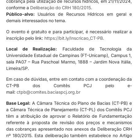
cobrança pela utilização de recursos hídricos, em 21/11/2024,
conforme a
Deliberação do CRH 180/2015.
Público-alvo:
Usuários de Recursos Hídricos em geral e
demais interessados no tema.
O evento é gratuito e para participar, é necessário realizar a
inscrição pelo link:
https://bit.ly/Inscricao_CT-PB
.
Local de Realização:
Faculdade de Tecnologia da
Universidade Estadual de Campinas (FT-Unicamp), Campus 1,
sala PA07 – Rua Paschoal Marmo, 1888 – Jardim Nova Itália,
Limeira/SP.
Em caso de dúvidas, entre em contato com a coordenação da
CT-PB dos Comitês PCJ pelo e-
mail:
ctpb@comites.baciaspcj.org.br
Base Legal:
A Câmara Técnica do Plano de Bacias (CT-PB) e
a Câmara Técnica de Planejamento (CT-PL) dos Comitês PCJ
têm a atribuição de aprovar o Relatório de Fundamentação
referente à proposta de revisão dos preços e mecanismos
das cobranças apresentado nos anexos da Deliberação CRH
nº 180/2015. Esta deliberação também estabelece no Artigo