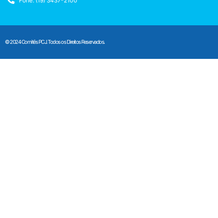
Fone: (19) 3437-2100
© 2024 Comitês PCJ. Todos os Direitos Reservados.