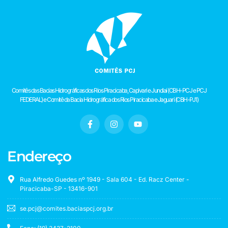
Comitês das Bacias Hidrográficas dos Rios Piracicaba, Capivari e Jundiaí (CBH-PCJ e PCJ
FEDERAL) e Comitê da Bacia Hidrográfica dos Rios Piracicaba e Jaguari (CBH-PJ1)
Endereço
Rua Alfredo Guedes nº 1949 - Sala 604 - Ed. Racz Center -
Piracicaba-SP - 13416-901
se.pcj@comites.baciaspcj.org.br