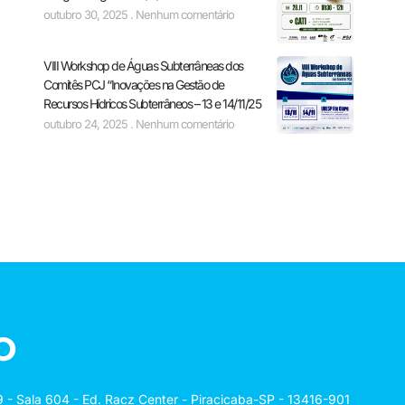
outubro 30, 2025
Nenhum comentário
VIII Workshop de Águas Subterrâneas dos
Comitês PCJ “Inovações na Gestão de
Recursos Hídricos Subterrâneos – 13 e 14/11/25
outubro 24, 2025
Nenhum comentário
o
 - Sala 604 - Ed. Racz Center - Piracicaba-SP - 13416-901