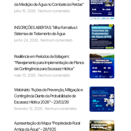
da Medição de Água no Combate às Perdas”
julho 15, 2026
Nenhum comentário
INSCRIÇÕES ABERTAS: Trilha Formativa I:
Sistemas de Tratamento de Água
junho 24, 2026
Nenhum comentário
Resiliência em Períodos de Estiagem:
“Planejamento para Implementação de Planos
de Contingência para Escassez Hídrica”
maio 13, 2026
Nenhum comentário
Webinário: “Ações de Prevenção, Mitigação e
Contingência Diante da Probabilidade de
Escassez Hídrica 2026” – 23/02/26
fevereiro 12, 2026
Nenhum comentário
Apresentação do Mapa “Propriedade Rural
Amiga da Água” – 28/11/25