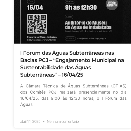
I Fórum das Águas Subterrâneas nas
Bacias PCJ – “Engajamento Municipal na
Sustentabilidade das Águas
Subterrâneas” – 16/04/25
A Câmara Técnica de Águas Subterrâneas (CT-AS)
dos Comitês PCJ realizará presencialmente no dia
16/04/25, das 9:00 às 12:30 horas, o I Fórum das
Águas
abril 14, 2025
Nenhum comentário