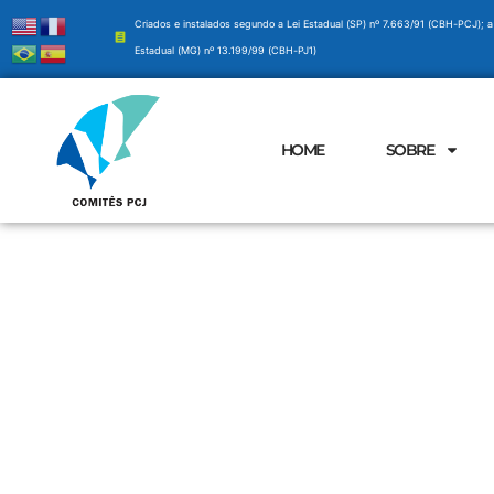
Criados e instalados segundo a Lei Estadual (SP) nº 7.663/91 (CBH-PCJ); a
Estadual (MG) nº 13.199/99 (CBH-PJ1)
HOME
SOBRE
News & Article