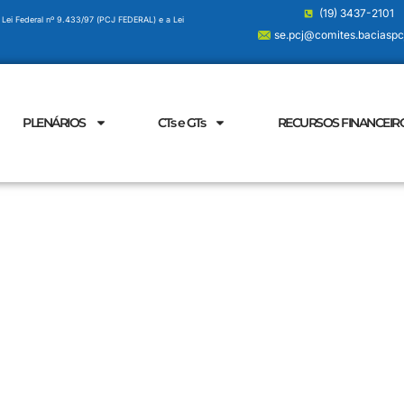
(19) 3437-2101
 Lei Federal nº 9.433/97 (PCJ FEDERAL) e a Lei
se.pcj@comites.baciaspcj
PLENÁRIOS
CTs e GTs
RECURSOS FINANCEIR