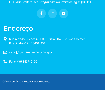
FEDERAL) e Comitê da Bacia Hidrográfica dos Rios Piracicaba e Jaguari (CBH-PJ1)
Endereço
Rua Alfredo Guedes nº 1949 - Sala 604 - Ed. Racz Center -
Piracicaba-SP - 13416-901
se.pcj@comites.baciaspcj.org.br
Fone: (19) 3437-2100
© 2024 Comitês PCJ. Todos os Direitos Reservados.