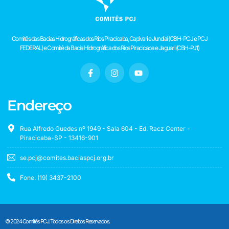
Comitês das Bacias Hidrográficas dos Rios Piracicaba, Capivari e Jundiaí (CBH-PCJ e PCJ
FEDERAL) e Comitê da Bacia Hidrográfica dos Rios Piracicaba e Jaguari (CBH-PJ1)
Endereço
Rua Alfredo Guedes nº 1949 - Sala 604 - Ed. Racz Center -
Piracicaba-SP - 13416-901
se.pcj@comites.baciaspcj.org.br
Fone: (19) 3437-2100
© 2024 Comitês PCJ. Todos os Direitos Reservados.