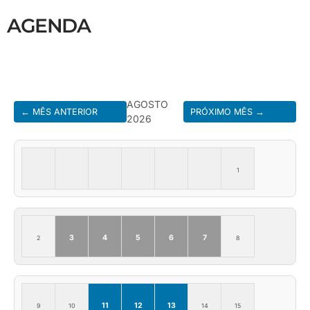
AGENDA
AGOSTO
← MÊS ANTERIOR
PRÓXIMO MÊS →
2026
1
3
4
5
6
7
2
8
11
12
13
9
10
14
15