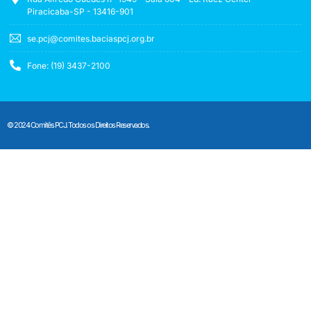
Piracicaba-SP - 13416-901
se.pcj@comites.baciaspcj.org.br
Fone: (19) 3437-2100
© 2024 Comitês PCJ. Todos os Direitos Reservados.