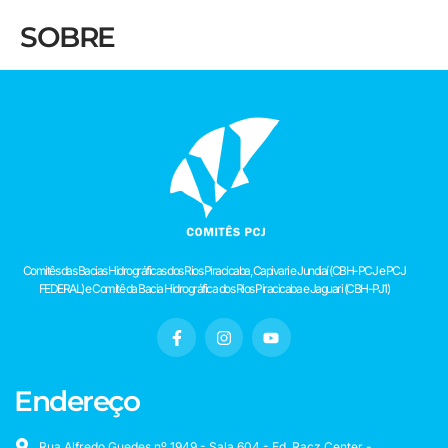
SOBRE
Comitês das Bacias Hidrográficas dos Rios Piracicaba, Capivari e Jundiaí (CBH-PCJ e PCJ
FEDERAL) e Comitê da Bacia Hidrográfica dos Rios Piracicaba e Jaguari (CBH-PJ1)
Endereço
Rua Alfredo Guedes nº 1949 - Sala 604 - Ed. Racz Center -