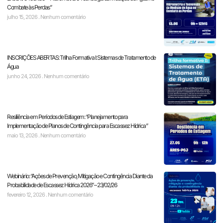
Combate às Perdas”
julho 15, 2026
Nenhum comentário
INSCRIÇÕES ABERTAS: Trilha Formativa I: Sistemas de Tratamento de
Água
junho 24, 2026
Nenhum comentário
Resiliência em Períodos de Estiagem: “Planejamento para
Implementação de Planos de Contingência para Escassez Hídrica”
maio 13, 2026
Nenhum comentário
Webinário: “Ações de Prevenção, Mitigação e Contingência Diante da
Probabilidade de Escassez Hídrica 2026” – 23/02/26
fevereiro 12, 2026
Nenhum comentário