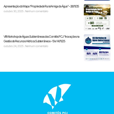
Apresentação do Mapa “Propriedade Rural Amiga da Água” – 28/11/25
outubro 30, 2025
Nenhum comentário
VIII Workshop de Águas Subterrâneas dos Comitês PCJ “Inovações na
Gestão de Recursos Hídricos Subterrâneos – 13 e 14/11/25
outubro 24, 2025
Nenhum comentário