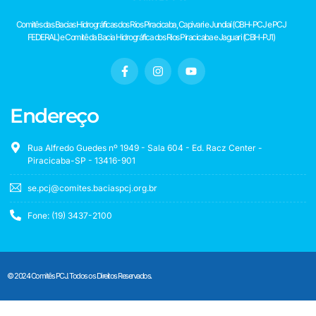
Comitês das Bacias Hidrográficas dos Rios Piracicaba, Capivari e Jundiaí (CBH-PCJ e PCJ
FEDERAL) e Comitê da Bacia Hidrográfica dos Rios Piracicaba e Jaguari (CBH-PJ1)
Endereço
Rua Alfredo Guedes nº 1949 - Sala 604 - Ed. Racz Center -
Piracicaba-SP - 13416-901
se.pcj@comites.baciaspcj.org.br
Fone: (19) 3437-2100
© 2024 Comitês PCJ. Todos os Direitos Reservados.