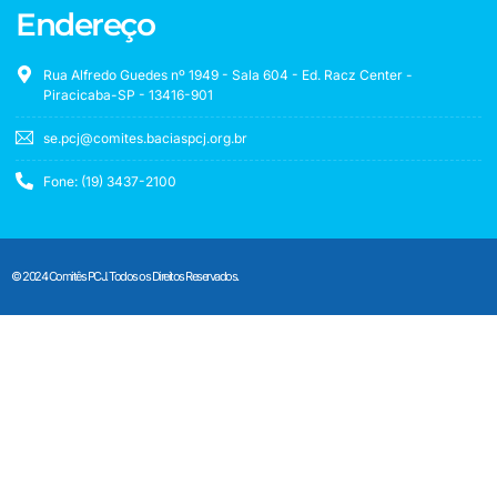
Endereço
Rua Alfredo Guedes nº 1949 - Sala 604 - Ed. Racz Center -
Piracicaba-SP - 13416-901
se.pcj@comites.baciaspcj.org.br
Fone: (19) 3437-2100
© 2024 Comitês PCJ. Todos os Direitos Reservados.