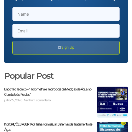
Sign Up
Popular Post
Encontro Técnico – “Hidrometria e Tecnologia da Medição de Água no
Combate às Perdas”
julho 15, 2026
Nenhum comentário
INSCRIÇÕES ABERTAS: Trilha Formativa I: Sistemas de Tratamento de
Água