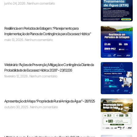
junho 24, 2026
Nenhum comentário
Resiliência em Períodos de Estiagem: “Planejamento para
Implementação de Planos de Contingência para Escassez Hídrica”
maio 13, 2026
Nenhum comentário
Webinário: “Ações de Prevenção, Mitigação e Contingência Diante da
Probabilidade de Escassez Hídrica 2026” – 23/02/26
fevereiro 12, 2026
Nenhum comentário
Apresentação do Mapa “Propriedade Rural Amiga da Água” – 28/11/25
outubro 30, 2025
Nenhum comentário