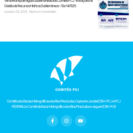
VIII Workshop de Águas Subterrâneas dos Comitês PCJ “Inovações na
Gestão de Recursos Hídricos Subterrâneos – 13 e 14/11/25
outubro 24, 2025
Nenhum comentário
Comitês das Bacias Hidrográficas dos Rios Piracicaba, Capivari e Jundiaí (CBH-PCJ e PCJ
FEDERAL) e Comitê da Bacia Hidrográfica dos Rios Piracicaba e Jaguari (CBH-PJ1)