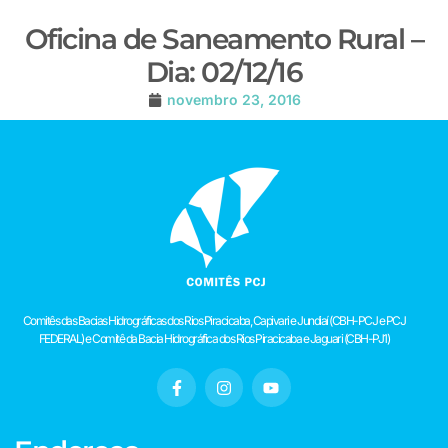
Oficina de Saneamento Rural –
Dia: 02/12/16
novembro 23, 2016
Comitês das Bacias Hidrográficas dos Rios Piracicaba, Capivari e Jundiaí (CBH-PCJ e PCJ
FEDERAL) e Comitê da Bacia Hidrográfica dos Rios Piracicaba e Jaguari (CBH-PJ1)