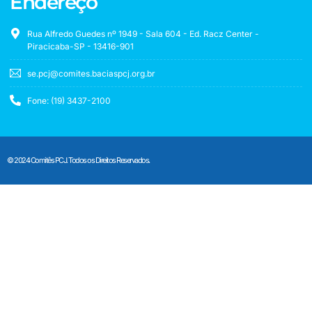
Endereço
Rua Alfredo Guedes nº 1949 - Sala 604 - Ed. Racz Center -
Piracicaba-SP - 13416-901
se.pcj@comites.baciaspcj.org.br
Fone: (19) 3437-2100
© 2024 Comitês PCJ. Todos os Direitos Reservados.