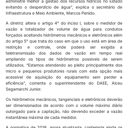
administre melhor a gestão dos recursos hídricos no Estado
evitando o desperdício de água”, explica o secretário de
Infraestrutura e Meio Ambiente, Marcos Penido.
A diretriz altera o artigo 4° do inciso l, sobre o medidor de
vazão e totalizador de volume de água para condutos
forçados aceitando hidrômetros mecânicos e eletrônicos além
do artigo 5° que trata do caso em que o uso está em área de
restrição e controle, onde poderá ser exigida a
teletransmissão dos dados de vazão em tempo real
ampliando os tipos de hidrômetros possíveis de serem
utilizados. “Estamos atendendo ao pleito principalmente dos
micro e pequenos produtores rurais com esta opção mais
acessível de aquisição do equipamento sem perder a
eficiência”, comenta o superintendente do DAEE, Alceu
Segamarchi Junior.
Os hidrômetros mecânicos, tangenciais e eletrônicos deverão
ser dimensionados de acordo com o volume máximo diário
outorgado para a captação, não devendo exceder a vazão
instantânea máxima de cada medidor.
A normativa de 2018, agora atualizada, contempla ainda os