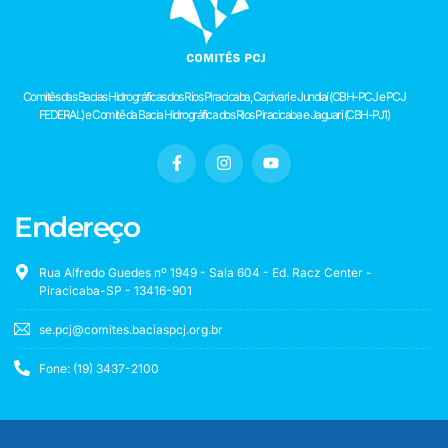
Comitês das Bacias Hidrográficas dos Rios Piracicaba, Capivari e Jundiaí (CBH-PCJ e PCJ
FEDERAL) e Comitê da Bacia Hidrográfica dos Rios Piracicaba e Jaguari (CBH-PJ1)
Endereço
Rua Alfredo Guedes nº 1949 - Sala 604 - Ed. Racz Center -
Piracicaba-SP - 13416-901
se.pcj@comites.baciaspcj.org.br
Fone: (19) 3437-2100