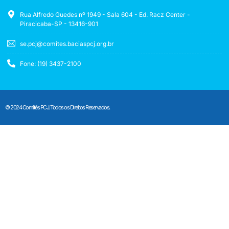
Rua Alfredo Guedes nº 1949 - Sala 604 - Ed. Racz Center -
Piracicaba-SP - 13416-901
se.pcj@comites.baciaspcj.org.br
Fone: (19) 3437-2100
© 2024 Comitês PCJ. Todos os Direitos Reservados.