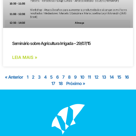
Seminário sobre Agricultura Irrigada – 29/07/15
LEIA MAIS »
« Anterior
1
2
3
4
5
6
7
8
9
10
11
12
13
14
15
16
17
18
Próximo »