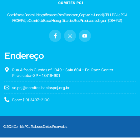
Comitês das Bacias Hidrográficas dos Rios Piracicaba, Capivari e Jundiaí (CBH-PCJ e PCJ
FEDERAL) e Comitê da Bacia Hidrográfica dos Rios Piracicaba e Jaguari (CBH-PJ1)
Endereço
Rua Alfredo Guedes nº 1949 - Sala 604 - Ed. Racz Center -
Piracicaba-SP - 13416-901
se.pcj@comites.baciaspcj.org.br
Fone: (19) 3437-2100
© 2024 Comitês PCJ. Todos os Direitos Reservados.