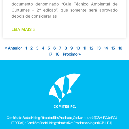
documento denominado “Guia Técnico Ambiental de
Curtumes – 2ª edição”, que somente será aprovado
depois de considerar as
LEIA MAIS »
« Anterior
1
2
3
4
5
6
7
8
9
10
11
12
13
14
15
16
17
18
Próximo »
Comitês das Bacias Hidrográficas dos Rios Piracicaba, Capivari e Jundiaí (CBH-PCJ e PCJ
FEDERAL) e Comitê da Bacia Hidrográfica dos Rios Piracicaba e Jaguari (CBH-PJ1)